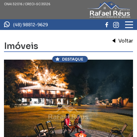
CNAI 32016 / CRECI-SC 35126
(48) 98812-9629
Voltar
Imóveis
DESTAQUE