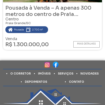
Pousada à Venda – A apenas 300
metros do centro de Praia
Centro
Grande/SC
Praia Grande/SC
Pousada
2.700 m²
Venda
R$ 1.300.000,00
MAIS DETALHES
O CORRETOR
IMÓVEIS
SERVIÇOS
NOVIDADES
DEPOIMENTOS
CONTATO