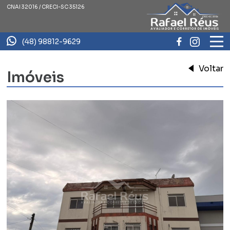
CNAI 32016 / CRECI-SC 35126
(48) 98812-9629
Voltar
Imóveis