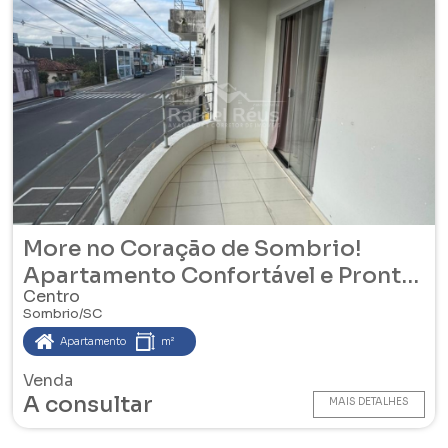
More no Coração de Sombrio!
Apartamento Confortável e Pronto
Centro
para Morar
Sombrio/SC
Apartamento
m²
Venda
A consultar
MAIS DETALHES