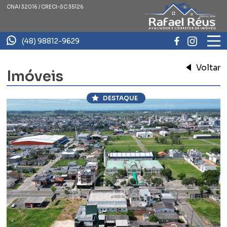
CNAI 32016 / CRECI-SC 35126
(48) 98812-9629
Voltar
Imóveis
DESTAQUE